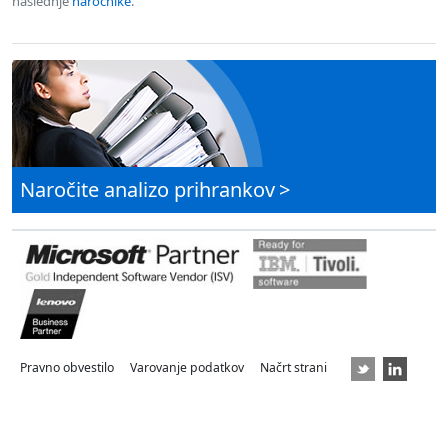
naslednje
naročnike
.
Naročite analizo prihrankov
>
Pravno obvestilo
Varovanje podatkov
Načrt strani