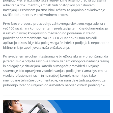
podjetju Metrel d.d. smo iskali rešitev, ki ne bi samo uredila vprašanja
arhiviranja dokumentov, ampak tudi postopkov pri njihovem
nastajanju. Predvsem pa smo iskali rešitev za popolno obvladovanje
različic dokumentov v proizvodnem procesu.
Prvo fazo v procesu proizvodnje zahtevnega elektronskega izdelka z
več 100 različnimi komponentami predstavlja tehnična dokumentacija
iz različnih virov, kompleksno medsebojno povezana in stalno
podvržena spremembam. Na CeBIT-u v Hannovru smo zasledili
aplikacijo eDocs, ki je bila poleg vsega še izdelek podjetja iz neposredne
bližine in ki je izpolnjevala naša pričakovanja.
Po izvedenem uvodnem testiranju je bil eDocs izbran v prepričanju, da
je zaradi svoje odprte zasnove sistem, ki nam omogoča nadaljnji razvoj
in prilagajanje situacijam, katerih ni mogoče predvideti. Uvajanje
sistema je bilo opravljeno v sodelovanju s podjetjem Gama System na
visoki profesionalni ravni in na najbolj kompleksnem tipu tako
imenovane tehnične dokumentacije, kar nam daje tudi zagotovilo za
prihodnjo izvedbo urejenih dokumentov na vseh ostalih področjih.«