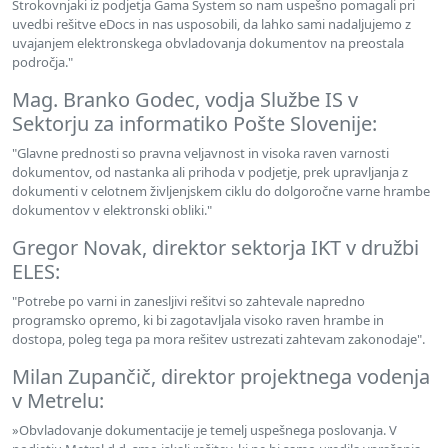
Strokovnjaki iz podjetja Gama System so nam uspešno pomagali pri
uvedbi rešitve eDocs in nas usposobili, da lahko sami nadaljujemo z
uvajanjem elektronskega obvladovanja dokumentov na preostala
področja."
Mag. Branko Godec, vodja Službe IS v
Sektorju za informatiko Pošte Slovenije:
"Glavne prednosti so pravna veljavnost in visoka raven varnosti
dokumentov, od nastanka ali prihoda v podjetje, prek upravljanja z
dokumenti v celotnem življenjskem ciklu do dolgoročne varne hrambe
dokumentov v elektronski obliki."
Gregor Novak, direktor sektorja IKT v družbi
ELES:
"Potrebe po varni in zanesljivi rešitvi so zahtevale napredno
programsko opremo, ki bi zagotavljala visoko raven hrambe in
dostopa, poleg tega pa mora rešitev ustrezati zahtevam zakonodaje".
Milan Zupančič, direktor projektnega vodenja
v Metrelu:
»Obvladovanje dokumentacije je temelj uspešnega poslovanja. V