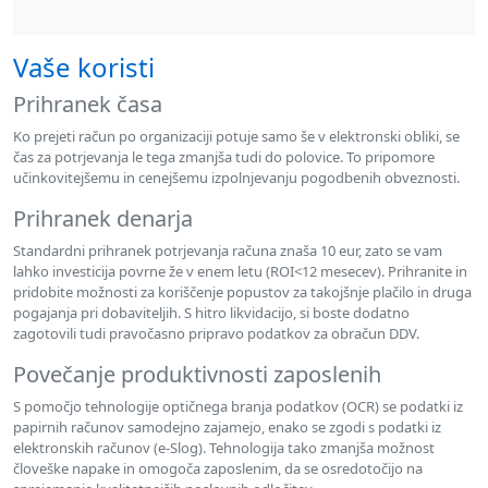
Vaše koristi
Prihranek časa
Ko prejeti račun po organizaciji potuje samo še v elektronski obliki, se
čas za potrjevanja le tega zmanjša tudi do polovice. To pripomore
učinkovitejšemu in cenejšemu izpolnjevanju pogodbenih obveznosti.
Prihranek denarja
Standardni prihranek potrjevanja računa znaša 10 eur, zato se vam
lahko investicija povrne že v enem letu (ROI<12 mesecev). Prihranite in
pridobite možnosti za koriščenje popustov za takojšnje plačilo in druga
pogajanja pri dobaviteljih. S hitro likvidacijo, si boste dodatno
zagotovili tudi pravočasno pripravo podatkov za obračun DDV.
Povečanje produktivnosti zaposlenih
S pomočjo tehnologije optičnega branja podatkov (OCR) se podatki iz
papirnih računov samodejno zajamejo, enako se zgodi s podatki iz
elektronskih računov (e-Slog). Tehnologija tako zmanjša možnost
človeške napake in omogoča zaposlenim, da se osredotočijo na