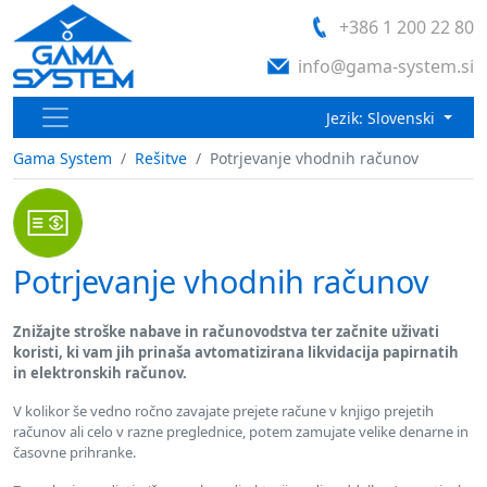
+386 1 200 22 80
info@gama-system.si
Jezik: Slovenski
Gama System
Rešitve
Potrjevanje vhodnih računov
Potrjevanje vhodnih računov
Znižajte stroške nabave in računovodstva ter začnite uživati
koristi, ki vam jih prinaša avtomatizirana likvidacija papirnatih
in elektronskih računov.
V kolikor še vedno ročno zavajate prejete račune v knjigo prejetih
računov ali celo v razne preglednice, potem zamujate velike denarne in
časovne prihranke.