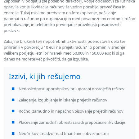
Zaposleni v podjetju (še posebno direktorji, vodje oddelkov) za rutinska
opravila kot je likvidacija računov še vedno porabijo preveč časa in
energije. Tukaj mislimo predvsem na fotokopiranje, pošiljanje
papirnatih računov po organizaciji in med posameznimi enotami, ročno
pretipkavanje, in telefonsko preverjanje pravilnosti posameznih
postavk.
Zakaj ne bi ukinili teh nepotrebnih aktivnosti, poenostavili delo ter
prihranili v povprečju 10 eur na prejeti račun? To pomeni v srednje
velikem podjetju letni prihranek med 50.000 in 150.000 eur, ki si ga
danes ne morete več privoščiti, da ga izgubite.
Izzivi, ki jih rešujemo
Nedoslednost uporabnikov pri uporabi obstoječih rešitev
Zalaganje, izgubljanje in iskanje prejetih računov
Ročno, zamudno in napačno vpisovanje prejetih računov
Plačevanje zamudnih obresti zaradi prepočasne likvidacije
Neučinkovit nadzor nad finančnimi obveznostmi