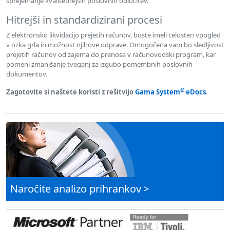
sprejemanje kvalitetnejših poslovnih odločitev.
Hitrejši in standardizirani procesi
Z elektronsko likvidacijo prejetih računov, boste imeli celosten vpogled
v ozka grla in možnost njihove odprave. Omogočena vam bo sledljivost
prejetih računov od zajema do prenosa v računovodski program, kar
pomeni zmanjšanje tveganj za izgubo pomembnih poslovnih
dokumentov.
©
Zagotovite si naštete koristi z rešitvijo
Gama System
eDocs
.
Naročite analizo prihrankov
>