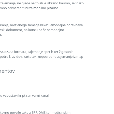
zajemanje, ne glede na to ali je izbrano barvno, sivinsko
jemno primeren tudi za mobilno pisarno.
iranja, brez enega samega klika: Samodejna poravnava,
ranski dokument, na koncu pa še samodejno
o.
A4 oz. A3 formata, zajemanje spetih ter žigosanih
 potrdil, izvidov, kartotek, neposredno zajemanje iz map
mentov
u vzpostavi kriptiran varni kanal.
tavno poveže tako z ERP, DMS ter medicinskim