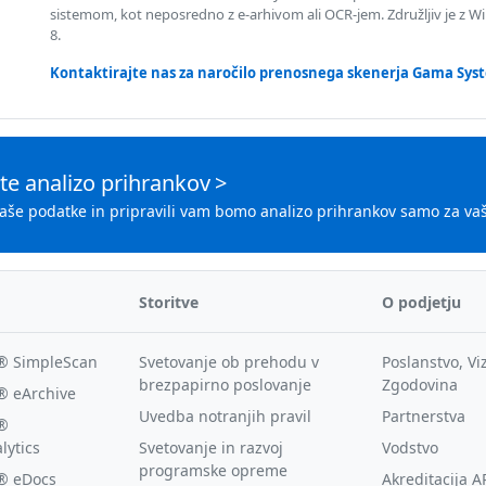
sistemom, kot neposredno z e-arhivom ali OCR-jem. Združljiv je z W
8.
Kontaktirajte nas za naročilo prenosnega skenerja Gama Sy
te analizo prihrankov
>
vaše podatke in pripravili vam bomo analizo prihrankov samo za vaš
Storitve
O podjetju
® SimpleScan
Svetovanje ob prehodu v
Poslanstvo, Vi
brezpapirno poslovanje
Zgodovina
 eArchive
Uvedba notranjih pravil
Partnerstva
®
lytics
Svetovanje in razvoj
Vodstvo
programske opreme
® eDocs
Akreditacija A