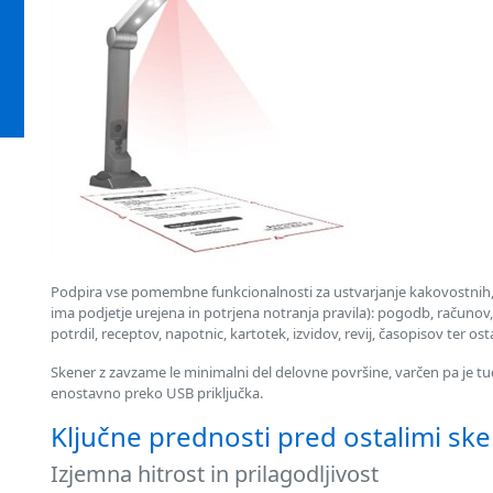
Podpira vse pomembne funkcionalnosti za ustvarjanje kakovostnih
ima podjetje urejena in potrjena notranja pravila): pogodb, računov, b
potrdil, receptov, napotnic, kartotek, izvidov, revij, časopisov ter osta
Skener z zavzame le minimalni del delovne površine, varčen pa je tudi
enostavno preko USB priključka.
Ključne prednosti pred ostalimi sken
Izjemna hitrost in prilagodljivost