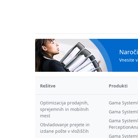
Naroči
Vnesite 
Rešitve
Produkti
Optimizacija prodajnih,
Gama System
sprejemnih in mobilnih
Gama System®
mest
Gama System
Obvladovanje prejete in
PerceptionAna
izdane pošte v vložiščih
Gama System