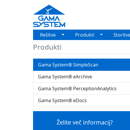
Toggle Dropdown
Toggle Drop
Rešitve
Produkti
Storitv
Produkti
Gama System® SimpleScan
Gama System® eArchive
Gama System® PerceptionAnalytics
Gama System® eDocs
Želite več informacij?