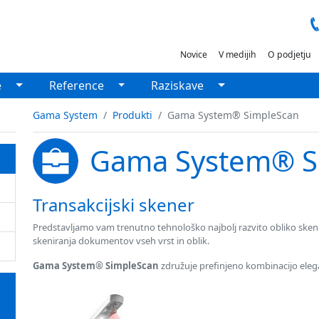
Novice
V medijih
O podjetju
down
Toggle Dropdown
Toggle Dropdown
Toggle Dropdown
e
Reference
Raziskave
Gama System
Produkti
Gama System® SimpleScan
Gama System® S
Transakcijski skener
Predstavljamo vam trenutno tehnološko najbolj razvito obliko ske
skeniranja dokumentov vseh vrst in oblik.
Gama System® SimpleScan
združuje prefinjeno kombinacijo elega