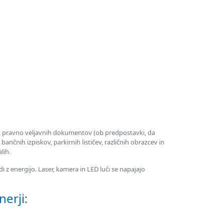
, pravno veljavnih dokumentov (ob predpostavki, da
ančnih izpiskov, parkirnih lističev, različnih obrazcev in
lih.
 z energijo. Laser, kamera in LED luči se napajajo
erji: