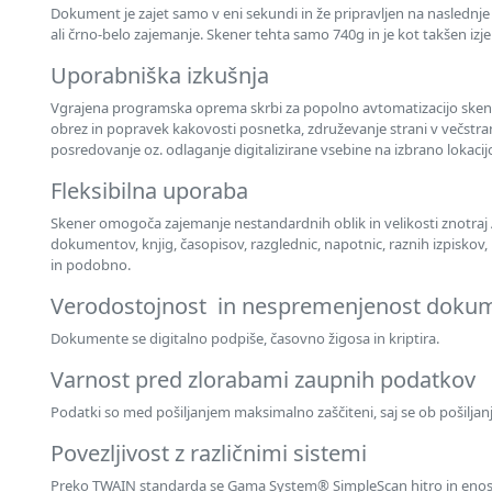
Dokument je zajet samo v eni sekundi in že pripravljen na naslednje 
ali črno-belo zajemanje. Skener tehta samo 740g in je kot takšen iz
Uporabniška izkušnja
Vgrajena programska oprema skrbi za popolno avtomatizacijo sken
obrez in popravek kakovosti posnetka, združevanje strani v večst
posredovanje oz. odlaganje digitalizirane vsebine na izbrano lokacij
Fleksibilna uporaba
Skener omogoča zajemanje nestandardnih oblik in velikosti znotraj 
dokumentov, knjig, časopisov, razglednic, napotnic, raznih izpiskov,
in podobno.
Verodostojnost in nespremenjenost doku
Dokumente se digitalno podpiše, časovno žigosa in kriptira.
Varnost pred zlorabami zaupnih podatkov
Podatki so med pošiljanjem maksimalno zaščiteni, saj se ob pošiljanj
Povezljivost z različnimi sistemi
Preko TWAIN standarda se Gama System® SimpleScan hitro in enos