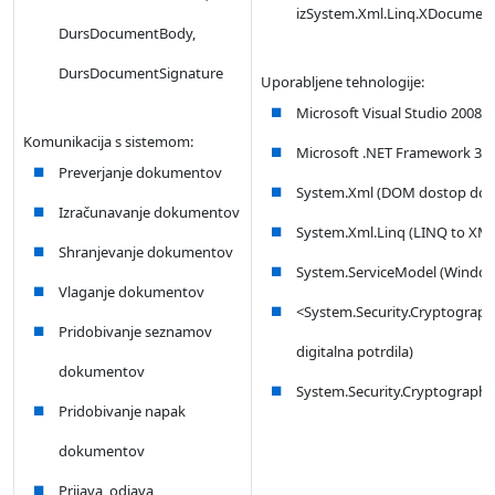
izSystem.Xml.Linq.XDocumen
DursDocumentBody,
DursDocumentSignature
Uporabljene tehnologije:
Microsoft Visual Studio 2008
Komunikacija s sistemom:
Microsoft .NET Framework 3.5
Preverjanje dokumentov
System.Xml (DOM dostop do
Izračunavanje dokumentov
System.Xml.Linq (LINQ to XM
Shranjevanje dokumentov
System.ServiceModel (Windo
Vlaganje dokumentov
<System.Security.Cryptography
Pridobivanje seznamov
digitalna potrdila)
dokumentov
System.Security.Cryptography
Pridobivanje napak
dokumentov
Prijava, odjava