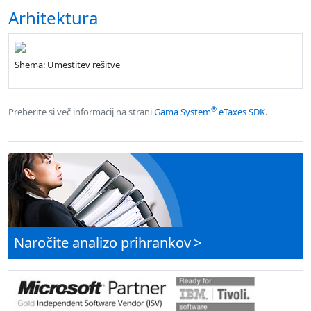
Arhitektura
Shema: Umestitev rešitve
®
Preberite si več informacij na strani
Gama System
eTaxes SDK
.
Naročite analizo prihrankov
>