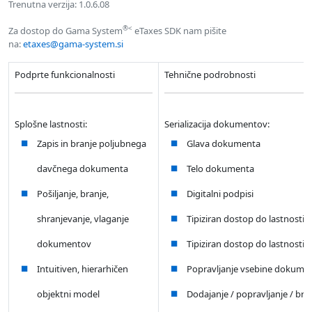
Trenutna verzija: 1.0.6.08
®<
Za dostop do Gama System
eTaxes SDK nam pišite
na:
etaxes@gama-system.si
Podprte funkcionalnosti
Tehnične podrobnosti
Splošne lastnosti:
Serializacija dokumentov:
Zapis in branje poljubnega
Glava dokumenta
davčnega dokumenta
Telo dokumenta
Pošiljanje, branje,
Digitalni podpisi
shranjevanje, vlaganje
Tipiziran dostop do lastnosti
dokumentov
Tipiziran dostop do lastnosti
Intuitiven, hierarhičen
Popravljanje vsebine dokume
objektni model
Dodajanje / popravljanje / bri