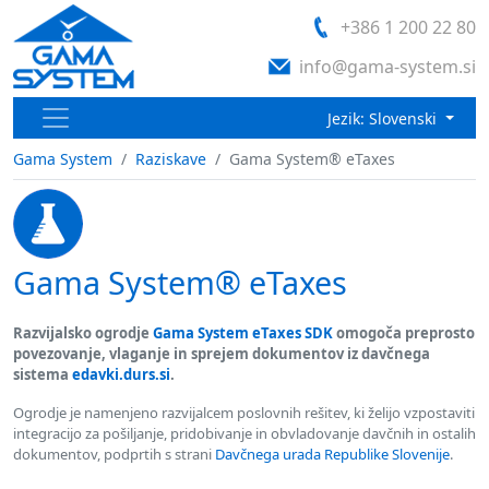
+386 1 200 22 80
info@gama-system.si
Jezik: Slovenski
Gama System
Raziskave
Gama System® eTaxes
Gama System® eTaxes
Razvijalsko ogrodje
Gama System eTaxes SDK
omogoča preprosto
povezovanje, vlaganje in sprejem dokumentov iz davčnega
sistema
edavki.durs.si
.
Ogrodje je namenjeno razvijalcem poslovnih rešitev, ki želijo vzpostaviti
integracijo za pošiljanje, pridobivanje in obvladovanje davčnih in ostalih
dokumentov, podprtih s strani
Davčnega urada Republike Slovenije
.