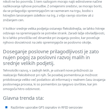
nikoli ne bo povrnila. S tem razlogom morajo najti edinstvene načine
razlikovanja njihove ponudbe. Z omejenimi sredstvi, se morajo boriti,
da se prilagodijo spreminjajočim se razmeram na trgu, bodisi s
hitrejšim lansiranjem izdelkov na trg, z višjo ravnjo storitev ali z
znižanjem cen.
V kolikor srednje velika podjetja ostanejo fleksibilnejša, se lahko hitreje
odzivajo na spreminjajoče se potrebe strank. Zaradi lažje obvladljivosti,
bi si lahko privoščila več dinamike pri izvajanju poslov, kar povečuje
njihovo dovzetnost na zelo spreminjajoče se poslovno okolje.
Doseganje poslovne prilagodljivosti je zato
nujen pogoj za poslovni razvoj malih in
srednje velikih podjetij.
Tehnološki razvoj, v zadnjih letih, je ustvaril nove priložnosti za
realizacijo fleksibilnost pri njih. Še posebej pomembna je možnost
pridobivanja veliko več podatkov ali informacij v realnem času izvajanja
poslovnega procesa, ki so pomembni za njegovo izvršitev, kar jim
omogoča hitro odzivnost.
Glavna trenda sta:
Razširitev uporabe GPS signalov in RFID senzorjev