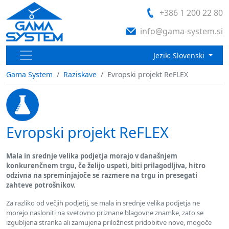
+386 1 200 22 80
info@gama-system.si
Jezik: Slovenski
Gama System
Raziskave
Evropski projekt ReFLEX
Evropski projekt ReFLEX
Mala in srednje velika podjetja morajo v današnjem
konkurenčnem trgu, če želijo uspeti, biti prilagodljiva, hitro
odzivna na spreminjajoče se razmere na trgu in presegati
zahteve potrošnikov.
Za razliko od večjih podjetij, se mala in srednje velika podjetja ne
morejo nasloniti na svetovno priznane blagovne znamke, zato se
izgubljena stranka ali zamujena priložnost pridobitve nove, mogoče